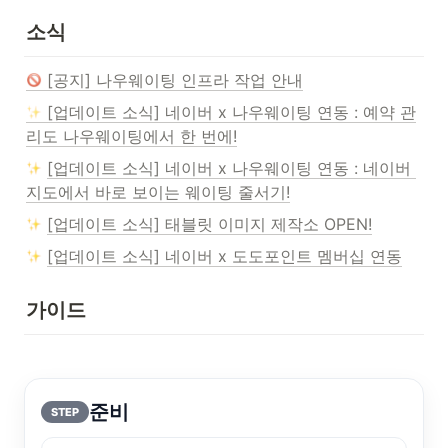
소식
 [공지] 나우웨이팅 인프라 작업 안내
 [업데이트 소식] 네이버 x 나우웨이팅 연동 : 예약 관
리도 나우웨이팅에서 한 번에!
[업데이트 소식] 네이버 x 나우웨이팅 연동 : 네이버 
지도에서 바로 보이는 웨이팅 줄서기!
[업데이트 소식] 태블릿 이미지 제작소 OPEN!
[업데이트 소식] 네이버 x 도도포인트 멤버십 연동
가이드
준비
STEP