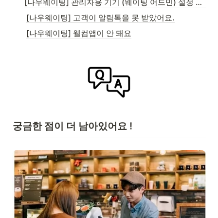
[나우웨이팅] 관리자용 기기 (웨이팅 어드민) 설정 방법이 궁금해요.
[나우웨이팅] 고객이 알림톡을 못 받았어요.
[나우웨이팅] 웰컴앱이 안 돼요
궁금한 점이 더 남아있어요 !