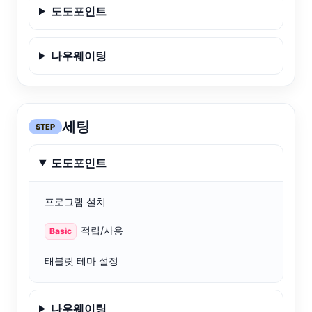
도도포인트
나우웨이팅
세팅
STEP
도도포인트
프로그램 설치
적립/사용
Basic
태블릿 테마 설정
나우웨이팅