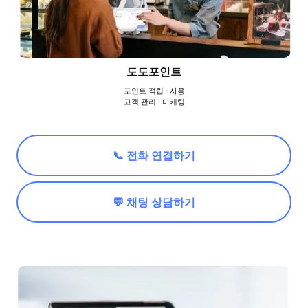
도도포인트
포인트 적립 · 사용
고객 관리 · 마케팅
📞 전화 연결하기
💬 채팅 상담하기