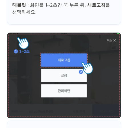
태블릿
: 화면을 1~2초간 꾹 누른 뒤,
새로고침
을
선택하세요.