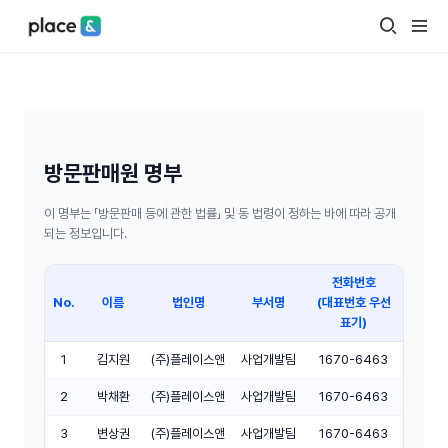
방문판매원 명부
이 명부는 「방문판매 등에 관한 법률」 및 동 법령이 정하는 바에 따라 공개
되는 정보입니다.
전화번호
No.
이름
법인명
부서명
(대표번호 우선
표기)
1
김지원
(주)플레이스앤
사업개발팀
1670-6463
2
박채환
(주)플레이스앤
사업개발팀
1670-6463
3
변상권
(주)플레이스앤
사업개발팀
1670-6463